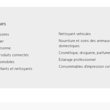
ues
Nettoyant vehicules
soires
Nourriture et soins des animaux
ger
domestiques
ersonne
Cosmétique, droguerie, parfumer
roduits connectés
Éclairage professionnel
tomobiles
Consommables d’impression co
rifiants et nettoyants