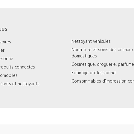
ues
Nettoyant vehicules
soires
Nourriture et soins des animaux
ger
domestiques
ersonne
Cosmétique, droguerie, parfumer
roduits connectés
Éclairage professionnel
tomobiles
Consommables d’impression co
rifiants et nettoyants